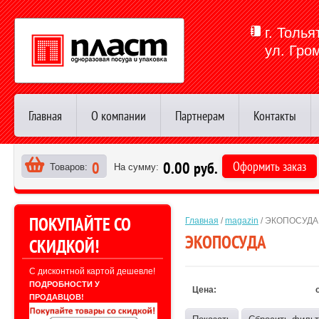
г. Толья
ул. Гро
Главная
О компании
Партнерам
Контакты
0
0.00 руб.
Оформить заказ
Товаров:
На сумму:
>
ПОКУПАЙТЕ СО
Главная
 / 
magazin
 / ЭКОПОСУДА
ЭКОПОСУДА
СКИДКОЙ!
С дисконтной картой дешевле!
ПОДРОБНОСТИ У
Цена:
ПРОДАВЦОВ!